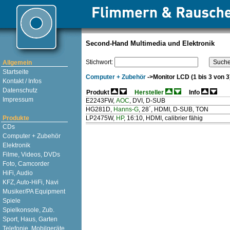
Second-Hand Multimedia und Elektronik
Stichwort:
Allgemein
Startseite
Computer + Zubehör
->Monitor LCD (1 bis 3 von 3
Kontakt / Infos
Datenschutz
Produkt
Hersteller
Info
Impressum
E2243FW
,
AOC
, DVI, D-SUB
HG281D
,
Hanns-G
, 28´, HDMI, D-SUB, TON
Produkte
LP2475W
,
HP
, 16:10, HDMI, calibrier fähig
CDs
Computer + Zubehör
Elektronik
Filme, Videos, DVDs
Foto, Camcorder
HiFi, Audio
KFZ, Auto-HiFi, Navi
Musiker/PA Equipment
Spiele
Spielkonsole, Zub.
Sport, Haus, Garten
Telefonie, Mobilgeräte