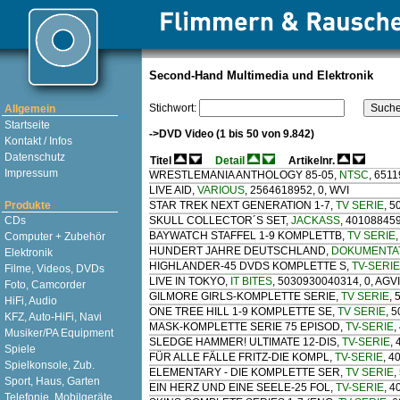
Second-Hand Multimedia und Elektronik
Stichwort:
Allgemein
Startseite
->DVD Video (1 bis 50 von 9.842)
Kontakt / Infos
Datenschutz
Titel
Detail
Artikelnr.
Impressum
WRESTLEMANIA ANTHOLOGY 85-05
,
NTSC
, 651
LIVE AID
,
VARIOUS
, 2564618952, 0, WVI
Produkte
STAR TREK NEXT GENERATION 1-7
,
TV SERIE
, 
CDs
SKULL COLLECTOR´S SET
,
JACKASS
, 401088459
BAYWATCH STAFFEL 1-9 KOMPLETTB
,
TV SERIE
Computer + Zubehör
HUNDERT JAHRE DEUTSCHLAND
,
DOKUMENTA
Elektronik
HIGHLANDER-45 DVDS KOMPLETTE S
,
TV-SERIE
Filme, Videos, DVDs
LIVE IN TOKYO
,
IT BITES
, 5030930040314, 0, AG
Foto, Camcorder
GILMORE GIRLS-KOMPLETTE SERIE
,
TV SERIE
,
HiFi, Audio
ONE TREE HILL 1-9 KOMPLETTE SE
,
TV SERIE
, 
KFZ, Auto-HiFi, Navi
MASK-KOMPLETTE SERIE 75 EPISOD
,
TV-SERIE
,
Musiker/PA Equipment
SLEDGE HAMMER! ULTIMATE 12-DIS
,
TV-SERIE
,
Spiele
FÜR ALLE FÄLLE FRITZ-DIE KOMPL
,
TV-SERIE
, 4
Spielkonsole, Zub.
ELEMENTARY - DIE KOMPLETTE SER
,
TV SERIE
,
Sport, Haus, Garten
EIN HERZ UND EINE SEELE-25 FOL
,
TV-SERIE
, 
Telefonie, Mobilgeräte