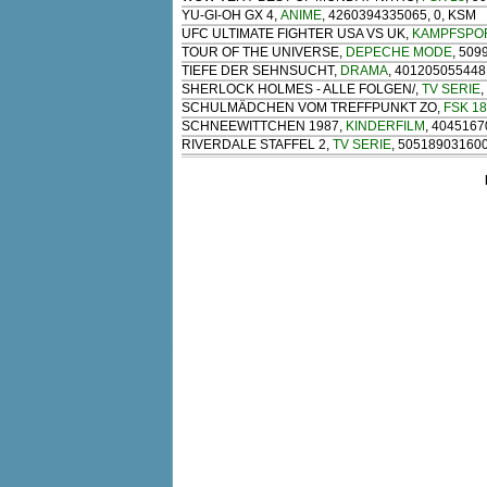
YU-GI-OH GX 4
,
ANIME
, 4260394335065, 0, KSM
UFC ULTIMATE FIGHTER USA VS UK
,
KAMPFSPO
TOUR OF THE UNIVERSE
,
DEPECHE MODE
, 50
TIEFE DER SEHNSUCHT
,
DRAMA
, 401205055448,
SHERLOCK HOLMES - ALLE FOLGEN/
,
TV SERIE
SCHULMÄDCHEN VOM TREFFPUNKT ZO
,
FSK 18
SCHNEEWITTCHEN 1987
,
KINDERFILM
, 4045167
RIVERDALE STAFFEL 2
,
TV SERIE
, 505189031600