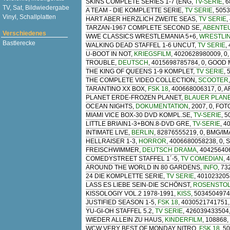
SKINS COMPLETE SERIES 1-7 (ENG
,
TV-SERIE
, 
TV, Sat, Bildwiedergabe
A TEAM - DIE KOMPLETTE SERIE
,
TV SERIE
, 505
Vinyl, Schallplatten
HART ABER HERZLICH ZWEITE SEAS
,
TV SERIE
,
TARZAN-1967 COMPLETE SECOND SE
,
ABENTE
Verschiedenes
WWE CLASSICS WRESTLEMANIA 5+6
,
WRESTLI
Bastlerecke
WALKING DEAD STAFFEL 1-6 UNCUT
,
TV SERIE
,
U-BOOT IN NOT
,
KRIEGSFILM
, 4020628980009, 
TROUBLE
,
DEUTSCH
, 4015698785784, 0, GOOD
THE KING OF QUEENS 1-9 KOMPLET
,
TV SERIE
,
THE COMPLETE VIDEO COLLECTION
,
SCOOTER
TARANTINO XX BOX
,
FSK 18
, 400668006317, 0,
PLANET ERDE-FROZEN PLANET
,
BLAUER PLANE
OCEAN NIGHTS
,
DOKUMENTATION
, 2007, 0, FO
MIAMI VICE BOX-30 DVD KOMPL.SE
,
TV-SERIE
, 
LITTLE BRIAIN1-3+BON.8-DVD GRE
,
TV-SERIE
, 4
INTIMATE LIVE
,
BERLIN
, 82876555219, 0, BMG/I
HELLRAISER 1-3
,
HORROR
, 4006680058238, 0,
FREISCHWIMMER
,
DEUTSCH DRAMA
, 40425640
COMEDYSTREET STAFFEL 1´-5
,
TV COMEDIAN
, 
AROUND THE WORLD IN 80 GARDENS
,
INFO
, 7
24 DIE KOMPLETTE SERIE
,
TV SERIE
, 401023205
LASS ES LIEBE SEIN-DIE SCHÖNST
,
ROSENSTO
KISSOLOGIY VOL.2 1978-1991
,
KISS
, 503450497477
JUSTIFIED SEASON 1-5
,
FSK 18
, 4030521741751,
YU-GI-OH STAFFEL 5.2
,
TV SERIE
, 426039433504
WIEDER ALLEIN ZU HAUS
,
KINDERFILM
, 108868,
WCW VERY BEST OF MONDAY NITRO
,
FSK 18
, 5