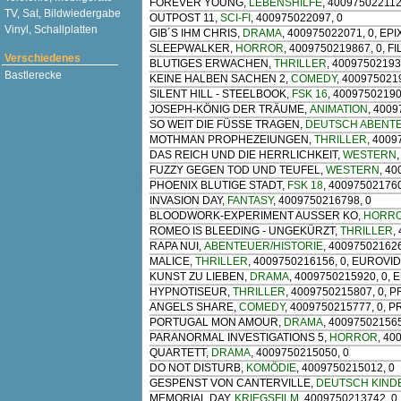
FOREVER YOUNG
,
LEBENSHILFE
, 40097502211
TV, Sat, Bildwiedergabe
OUTPOST 11
,
SCI-FI
, 400975022097, 0
Vinyl, Schallplatten
GIB´S IHM CHRIS
,
DRAMA
, 400975022071, 0, EPI
SLEEPWALKER
,
HORROR
, 4009750219867, 0, 
Verschiedenes
BLUTIGES ERWACHEN
,
THRILLER
, 40097502193
Bastlerecke
KEINE HALBEN SACHEN 2
,
COMEDY
, 400975021
SILENT HILL - STEELBOOK
,
FSK 16
, 4009750219
JOSEPH-KÖNIG DER TRÄUME
,
ANIMATION
, 4009
SO WEIT DIE FÜSSE TRAGEN
,
DEUTSCH ABENT
MOTHMAN PROPHEZEIUNGEN
,
THRILLER
, 400
DAS REICH UND DIE HERRLICHKEIT
,
WESTERN
FUZZY GEGEN TOD UND TEUFEL
,
WESTERN
, 4
PHOENIX BLUTIGE STADT
,
FSK 18
, 40097502176
INVASION DAY
,
FANTASY
, 4009750216798, 0
BLOODWORK-EXPERIMENT AUSSER KO
,
HORR
ROMEO IS BLEEDING - UNGEKÜRZT
,
THRILLER
,
RAPA NUI
,
ABENTEUER/HISTORIE
, 40097502162
MALICE
,
THRILLER
, 4009750216156, 0, EUROVI
KUNST ZU LIEBEN
,
DRAMA
, 4009750215920, 0,
HYPNOTISEUR
,
THRILLER
, 4009750215807, 0, 
ANGELS SHARE
,
COMEDY
, 4009750215777, 0, 
PORTUGAL MON AMOUR
,
DRAMA
, 400975021565
PARANORMAL INVESTIGATIONS 5
,
HORROR
, 40
QUARTETT
,
DRAMA
, 4009750215050, 0
DO NOT DISTURB
,
KOMÖDIE
, 4009750215012, 0
GESPENST VON CANTERVILLE
,
DEUTSCH KIND
MEMORIAL DAY
,
KRIEGSFILM
, 4009750213742, 0