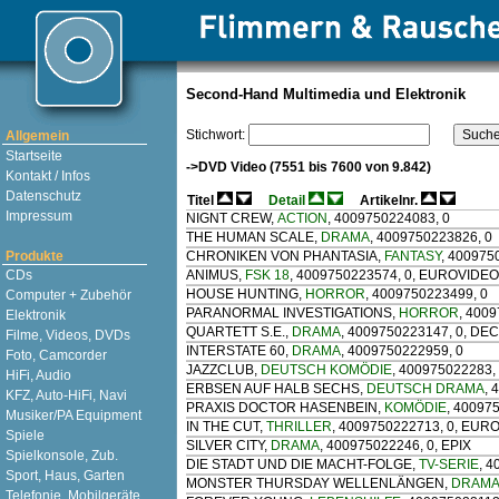
Second-Hand Multimedia und Elektronik
Stichwort:
Allgemein
Startseite
->DVD Video (7551 bis 7600 von 9.842)
Kontakt / Infos
Datenschutz
Titel
Detail
Artikelnr.
Impressum
NIGNT CREW
,
ACTION
, 4009750224083, 0
THE HUMAN SCALE
,
DRAMA
, 4009750223826, 0
Produkte
CHRONIKEN VON PHANTASIA
,
FANTASY
, 400975
CDs
ANIMUS
,
FSK 18
, 4009750223574, 0, EUROVIDEO
HOUSE HUNTING
,
HORROR
, 4009750223499, 0
Computer + Zubehör
PARANORMAL INVESTIGATIONS
,
HORROR
, 400
Elektronik
QUARTETT S.E.
,
DRAMA
, 4009750223147, 0, DE
Filme, Videos, DVDs
INTERSTATE 60
,
DRAMA
, 4009750222959, 0
Foto, Camcorder
JAZZCLUB
,
DEUTSCH KOMÖDIE
, 400975022283
HiFi, Audio
ERBSEN AUF HALB SECHS
,
DEUTSCH DRAMA
, 
KFZ, Auto-HiFi, Navi
PRAXIS DOCTOR HASENBEIN
,
KOMÖDIE
, 40097
Musiker/PA Equipment
IN THE CUT
,
THRILLER
, 4009750222713, 0, EUR
Spiele
SILVER CITY
,
DRAMA
, 400975022246, 0, EPIX
Spielkonsole, Zub.
DIE STADT UND DIE MACHT-FOLGE
,
TV-SERIE
, 
Sport, Haus, Garten
MONSTER THURSDAY WELLENLÄNGEN
,
DRAM
Telefonie, Mobilgeräte