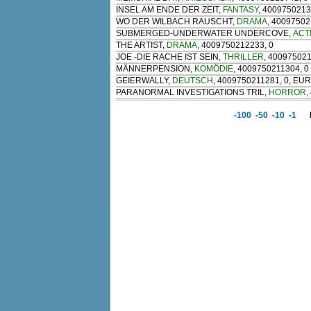
INSEL AM ENDE DER ZEIT
,
FANTASY
, 400975021
WO DER WILBACH RAUSCHT
,
DRAMA
, 40097502
SUBMERGED-UNDERWATER UNDERCOVE
,
ACT
THE ARTIST
,
DRAMA
, 4009750212233, 0
JOE -DIE RACHE IST SEIN
,
THRILLER
, 400975021
MÄNNERPENSION
,
KOMÖDIE
, 4009750211304, 0
GEIERWALLY
,
DEUTSCH
, 4009750211281, 0, E
PARANORMAL INVESTIGATIONS TRIL
,
HORROR
,
-100
-50
-10
-1