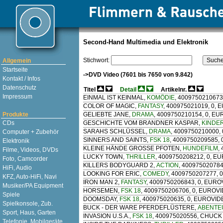
Second-Hand Multimedia und Elektronik
Stichwort:
Allgemein
Startseite
->DVD Video (7601 bis 7650 von 9.842)
Kontakt / Infos
Datenschutz
Titel
Detail
Artikelnr.
Impressum
EINMAL IST KEINMAL
,
KOMÖDIE
, 4009750210673
COLOR OF MAGIC
,
FANTASY
, 400975021019, 0,
Produkte
GELIEBTE JANE
,
DRAMA
, 4009750210154, 0, E
CDs
GESCHICHTE VOM BRANDNER KASPAR
,
KINDE
SARAHS SCHLÜSSEL
,
DRAMA
, 4009750210000, 
Computer + Zubehör
SINNERS AND SAINTS
,
FSK 18
, 4009750209585,
Elektronik
KLEINE HÄNDE GROSSE PFOTEN
,
HUNDEFILM
,
Filme, Videos, DVDs
LUCKY TOWN
,
THRILLER
, 4009750208212, 0, 
Foto, Camcorder
KILLERS BODYGUARD 2
,
ACTION
, 400975020784
HiFi, Audio
LOOKING FOR ERIC
,
COMEDY
, 4009750207277, 
KFZ, Auto-HiFi, Navi
IRON MAN 2
,
FANTASY
, 4009750206843, 0, EUR
Musiker/PA Equipment
HORSEMEN
,
FSK 18
, 4009750206706, 0, EUROV
Spiele
DOOMSDAY
,
FSK 18
, 400975020635, 0, EUROVI
Spielkonsole, Zub.
BUCK - DER WARE PFERDEFLÜSTERE
,
ABENTE
Sport, Haus, Garten
INVASION U.S.A.
,
FSK 18
, 400975020556, CHUC
Telefonie, Mobilgeräte