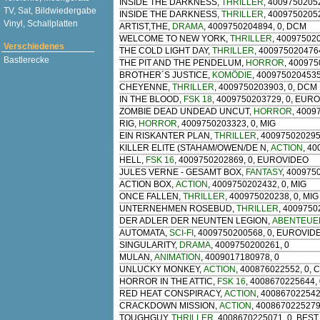
INSIDE THE DARKNESS
,
THRILLER
, 4009750205
TV, Sat, Bildwiedergabe
INSIDE THE DARKNESS
,
THRILLER
, 4009750205
Vinyl, Schallplatten
ARTIST,THE
,
DRAMA
, 4009750204894, 0, DCM
WELCOME TO NEW YORK
,
THRILLER
, 40097502
Verschiedenes
THE COLD LIGHT DAY
,
THRILLER
, 4009750204764
Bastlerecke
THE PIT AND THE PENDELUM
,
HORROR
, 400975
BROTHER´S JUSTICE
,
KOMÖDIE
, 4009750204535
CHEYENNE
,
THRILLER
, 4009750203903, 0, DCM
IN THE BLOOD
,
FSK 18
, 4009750203729, 0, EUR
ZOMBIE DEAD UNDEAD UNCUT
,
HORROR
, 4009
RIG
,
HORROR
, 4009750203323, 0, MIG
EIN RISKANTER PLAN
,
THRILLER
, 400975020295
KILLER ELITE (STAHAM/OWEN/DE N
,
ACTION
, 4
HELL
,
FSK 16
, 4009750202869, 0, EUROVIDEO
JULES VERNE - GESAMT BOX
,
FANTASY
, 400975
ACTION BOX
,
ACTION
, 4009750202432, 0, MIG
ONCE FALLEN
,
THRILLER
, 400975020238, 0, MIG
UNTERNEHMEN ROSEBUD
,
THRILLER
, 400975
DER ADLER DER NEUNTEN LEGION
,
ABENTEUE
AUTOMATA
,
SCI-FI
, 4009750200568, 0, EUROVID
SINGULARITY
,
DRAMA
, 4009750200261, 0
MULAN
,
ANIMATION
, 4009017180978, 0
UNLUCKY MONKEY
,
ACTION
, 400876022552, 0,
HORROR IN THE ATTIC
,
FSK 16
, 4008670225644,
RED HEAT CONSPIRACY
,
ACTION
, 400867022542
CRACKDOWN MISSION
,
ACTION
, 4008670225279
TOUGHGUY
,
THRILLER
, 4008670225071, 0, BEST