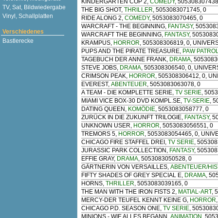
KINDERGARTEN COP 2
,
COMEDY
, 50530830743
TV, Sat, Bildwiedergabe
THE BIG SHOT
,
THRILLER
, 5053083071745, 0
Vinyl, Schallplatten
RIDE ALONG 2
,
COMEDY
, 5053083070465, 0
WARCRAFT - THE BEGINNING
,
FANTASY
, 505308
Verschiedenes
WARCRAFT THE BEGINNING
,
FANTASY
, 5053083
Bastlerecke
KRAMPUS
,
HORROR
, 505308306819, 0, UNIVER
PUPS AND THE PIRATE TREASURE
,
PAW PATRO
TAGEBUCH DER ANNE FRANK
,
DRAMA
, 505308
STEVE JOBS
,
DRAMA
, 505308306540, 0, UNIVE
CRIMSON PEAK
,
HORROR
, 505308306412, 0, U
EVEREST
,
ABENTEUER
, 5053083063078, 0
A TEAM - DIE KOMPLETTE SERIE
,
TV SERIE
, 505
MIAMI VICE BOX-30 DVD KOMPL.SE
,
TV-SERIE
, 
DATING QUEEN
,
KOMÖDIE
, 5053083058777, 0
ZURÜCK IN DIE ZUKUNFT TRILOGIE
,
FANTASY
, 
UNKNOWN USER
,
HORROR
, 5053083056551, 0
TREMORS 5
,
HORROR
, 5053083054465, 0, UNI
CHICAGO FIRE STAFFEL DREI
,
TV SERIE
, 505308
JURASSIC PARK COLLECTION
,
FANTASY
, 50530
EFFIE GRAY
,
DRAMA
, 5053083050528, 0
GÄRTNERIN VON VERSAILLES
,
ABENTEUER/HIS
FIFTY SHADES OF GREY SPECIAL E
,
DRAMA
, 5
HORNS
,
THRILLER
, 5053083039165, 0
THE MAN WITH THE IRON FISTS 2
,
MATIAL-ART
, 
MERCY-DER TEUFEL KENNT KEINE G
,
HORROR
CHICAGO P.D. SEASON ONE
,
TV SERIE
, 5053083
MINIONS - WIE ALLES BEGANN
,
ANIMATION
, 505