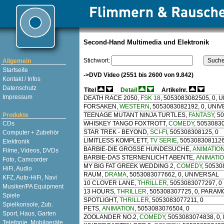
Second-Hand Multimedia und Elektronik
Stichwort:
Allgemein
Startseite
->DVD Video (2551 bis 2600 von 9.842)
Kontakt / Infos
Datenschutz
Titel
Detail
Artikelnr.
Impressum
DEATH RACE 2050
,
FSK 18
, 5053083082505, 0,
FORSAKEN
,
WESTERN
, 5053083082192, 0, UNI
Produkte
TEENAGE MUTANT NINJA TURTLES
,
FANTASY
, 5
CDs
WHISKEY TANGO FOXTROTT
,
COMEDY
, 5053083
STAR TREK - BEYOND
,
SCI-FI
, 505308308125, 0
Computer + Zubehör
LIMITLESS KOMPLETT
,
TV SERIE
, 505308308112
Elektronik
BARBIE-DIE GROSSE HUNDESUCHE
,
ANIMATIO
Filme, Videos, DVDs
BARBIE-DAS STERNENLICHT ABENTE
,
ANIMATI
Foto, Camcorder
MY BIG FAT GREEK WEDDING 2
,
COMEDY
, 5053
HiFi, Audio
RAUM
,
DRAMA
, 5053083077662, 0, UNIVERSAL
KFZ, Auto-HiFi, Navi
10 CLOVER LANE
,
THRILLER
, 5053083077297, 0
Musiker/PA Equipment
13 HOURS
,
THRILLER
, 505308307725, 0, PARA
Spiele
SPOTLIGHT
,
THRILLER
, 5053083077211, 0
Spielkonsole, Zub.
PETS
,
ANIMATION
, 5053083076504, 0
Sport, Haus, Garten
ZOOLANDER NO.2
,
COMEDY
, 5053083074838, 
Telefonie, Mobilgeräte