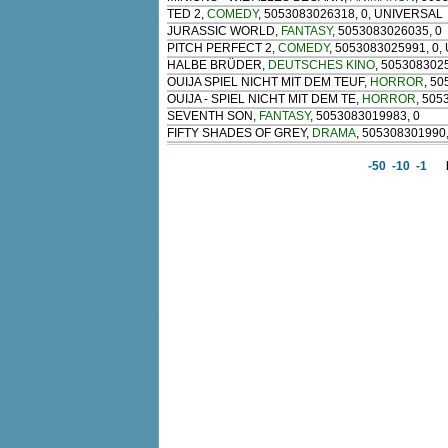
TED 2
,
COMEDY
, 5053083026318, 0, UNIVERSAL
JURASSIC WORLD
,
FANTASY
, 5053083026035, 0
PITCH PERFECT 2
,
COMEDY
, 5053083025991, 0
HALBE BRÜDER
,
DEUTSCHES KINO
, 505308302
OUIJA SPIEL NICHT MIT DEM TEUF
,
HORROR
, 5
OUIJA - SPIEL NICHT MIT DEM TE
,
HORROR
, 505
SEVENTH SON
,
FANTASY
, 5053083019983, 0
FIFTY SHADES OF GREY
,
DRAMA
, 505308301990
-50
-10
-1