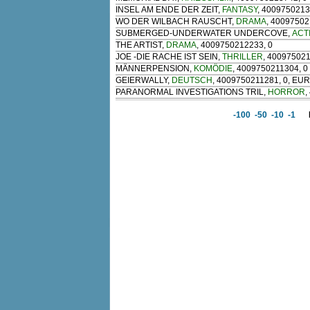
INSEL AM ENDE DER ZEIT
,
FANTASY
, 400975021
WO DER WILBACH RAUSCHT
,
DRAMA
, 40097502
SUBMERGED-UNDERWATER UNDERCOVE
,
ACT
THE ARTIST
,
DRAMA
, 4009750212233, 0
JOE -DIE RACHE IST SEIN
,
THRILLER
, 400975021
MÄNNERPENSION
,
KOMÖDIE
, 4009750211304, 0
GEIERWALLY
,
DEUTSCH
, 4009750211281, 0, E
PARANORMAL INVESTIGATIONS TRIL
,
HORROR
,
-100
-50
-10
-1