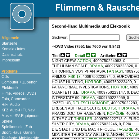
Second-Hand Multimedia und Elektronik
Stichwort:
Allgemein
Startseite
->DVD Video (7551 bis 7600 von 9.842)
Kontakt / Infos
Datenschutz
Titel
Detail
Artikelnr.
Impressum
NIGNT CREW
,
ACTION
, 4009750224083, 0
THE HUMAN SCALE
,
DRAMA
, 4009750223826, 0
Produkte
CHRONIKEN VON PHANTASIA
,
FANTASY
, 400975
CDs
ANIMUS
,
FSK 18
, 4009750223574, 0, EUROVIDEO
HOUSE HUNTING
,
HORROR
, 4009750223499, 0
Computer + Zubehör
PARANORMAL INVESTIGATIONS
,
HORROR
, 400
Elektronik
QUARTETT S.E.
,
DRAMA
, 4009750223147, 0, DE
Filme, Videos, DVDs
INTERSTATE 60
,
DRAMA
, 4009750222959, 0
Foto, Camcorder
JAZZCLUB
,
DEUTSCH KOMÖDIE
, 400975022283
HiFi, Audio
ERBSEN AUF HALB SECHS
,
DEUTSCH DRAMA
, 
KFZ, Auto-HiFi, Navi
PRAXIS DOCTOR HASENBEIN
,
KOMÖDIE
, 40097
Musiker/PA Equipment
IN THE CUT
,
THRILLER
, 4009750222713, 0, EUR
Spiele
SILVER CITY
,
DRAMA
, 400975022246, 0, EPIX
Spielkonsole, Zub.
DIE STADT UND DIE MACHT-FOLGE
,
TV-SERIE
, 
Sport, Haus, Garten
MONSTER THURSDAY WELLENLÄNGEN
,
DRAM
Telefonie, Mobilgeräte