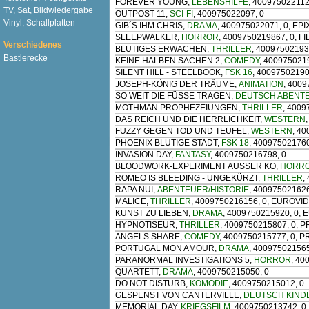
FOREVER YOUNG
,
LEBENSHILFE
, 40097502211
TV, Sat, Bildwiedergabe
OUTPOST 11
,
SCI-FI
, 400975022097, 0
Vinyl, Schallplatten
GIB´S IHM CHRIS
,
DRAMA
, 400975022071, 0, EPI
SLEEPWALKER
,
HORROR
, 4009750219867, 0, 
Verschiedenes
BLUTIGES ERWACHEN
,
THRILLER
, 40097502193
Bastlerecke
KEINE HALBEN SACHEN 2
,
COMEDY
, 400975021
SILENT HILL - STEELBOOK
,
FSK 16
, 4009750219
JOSEPH-KÖNIG DER TRÄUME
,
ANIMATION
, 4009
SO WEIT DIE FÜSSE TRAGEN
,
DEUTSCH ABENT
MOTHMAN PROPHEZEIUNGEN
,
THRILLER
, 400
DAS REICH UND DIE HERRLICHKEIT
,
WESTERN
FUZZY GEGEN TOD UND TEUFEL
,
WESTERN
, 4
PHOENIX BLUTIGE STADT
,
FSK 18
, 40097502176
INVASION DAY
,
FANTASY
, 4009750216798, 0
BLOODWORK-EXPERIMENT AUSSER KO
,
HORR
ROMEO IS BLEEDING - UNGEKÜRZT
,
THRILLER
,
RAPA NUI
,
ABENTEUER/HISTORIE
, 40097502162
MALICE
,
THRILLER
, 4009750216156, 0, EUROVI
KUNST ZU LIEBEN
,
DRAMA
, 4009750215920, 0,
HYPNOTISEUR
,
THRILLER
, 4009750215807, 0, 
ANGELS SHARE
,
COMEDY
, 4009750215777, 0, 
PORTUGAL MON AMOUR
,
DRAMA
, 400975021565
PARANORMAL INVESTIGATIONS 5
,
HORROR
, 40
QUARTETT
,
DRAMA
, 4009750215050, 0
DO NOT DISTURB
,
KOMÖDIE
, 4009750215012, 0
GESPENST VON CANTERVILLE
,
DEUTSCH KIND
MEMORIAL DAY
,
KRIEGSFILM
, 4009750213742, 0