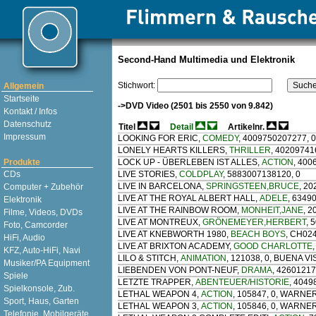
Second-Hand Multimedia und Elektronik
Stichwort:
Allgemein
Startseite
->DVD Video (2501 bis 2550 von 9.842)
Kontakt / Infos
Datenschutz
Titel
Detail
Artikelnr.
Impressum
LOOKING FOR ERIC
,
COMEDY
, 4009750207277, 
LONELY HEARTS KILLERS
,
THRILLER
, 40209741
Produkte
LOCK UP - ÜBERLEBEN IST ALLES
,
ACTION
, 400
CDs
LIVE STORIES
,
COLDPLAY
, 5883007138120, 0
LIVE IN BARCELONA
,
SPRINGSTEEN,BRUCE
, 20
Computer + Zubehör
LIVE AT THE ROYAL ALBERT HALL
,
ADELE
, 6349
Elektronik
LIVE AT THE RAINBOW ROOM
,
MONHEIT,JANE
, 2
Filme, Videos, DVDs
LIVE AT MONTREUX
,
GRÖNEMEYER,HERBERT
, 
Foto, Camcorder
LIVE AT KNEBWORTH 1980
,
BEACH BOYS
, CH024
HiFi, Audio
LIVE AT BRIXTON ACADEMY
,
GOOD CHARLOTTE
KFZ, Auto-HiFi, Navi
LILO & STITCH
,
ANIMATION
, 121038, 0, BUENA VI
Musiker/PA Equipment
LIEBENDEN VON PONT-NEUF
,
DRAMA
, 4260121
Spiele
LETZTE TRAPPER
,
ABENTEUER/HISTORIE
, 4049
Spielkonsole, Zub.
LETHAL WEAPON 4
,
ACTION
, 105847, 0, WARN
Sport, Haus, Garten
LETHAL WEAPON 3
,
ACTION
, 105846, 0, WARN
Telefonie, Mobilgeräte