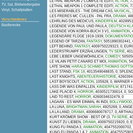
LETHAL WEAPON 2 COMPLETE EDITI
,
ACTION
, 
TV, Sat, Bildwiedergabe
LETHAL WEAPON 1 COMPLETE EDITI
,
ACTION
, 
Vinyl, Schallplatten
LES MISERABLES - THE DREAM CAS
,
MUSICAL
,
LES FRERES MC CULLEN - PAL FRA
,
DRAMA
, I
Verschiedenes
LEHRLING DES MEDICUS
,
KINDERFILM
, 402895
Bastlerecke
LEGENDE VON PAUL UND PAULA
,
DEUTSCH KL
LEGENDE VON KORRA-BUCH 3 V1
,
ANIMATION
,
LEGENDÄRE FLÜGE 1919-1939
,
DOKUMENTATI
LEGEND OF TARZAN
,
FANTASY
, 5051890302441, 
LEFT BEHIND
,
FANTASY
, 4009750229323, 0, EU
LEDERSTRUMPF ERZÄHLUNGEN
,
TV SERIE
, 40
LEBE LIEBER UNGEWÖHNLICH
,
COMEDY
, 5050
LE VILAIN PETIT CANARD ET MOI
,
ANIMATION
, 5
LATE SHOW
,
HARALD SCHMIDT,THOMAS GOTTS
LAST STAND
,
FSK 18
, 4013549048835, 0, SPLEN
LAST KNIGHTS
,
ABENTEUER/HISTORIE
, 426039
LAST BOYSCOUT
,
ACTION
, 105928, 0, WARNER
LASS DIR WAS EINFALLEN
,
KINDERFILM
, 87174
LAKE PLACID 4
,
HORROR
, 4030521730014, 0, S
LAID TO REST
,
HORROR
, 4260034632479, 0
LAGAAN - ES WAR EINMAL IN INDI
,
BOLLYWOOD
LA LUNA
,
BRIGHTMAN,SARAH
, 4925269, 0, ANGE
LA LA LAND
,
DRAMA
, 4006680078717, 0, ARTHA
KURT KRÖMER SHOW - BEST OF (3
,
TV-SERIE
, 
KUNST ZU LIEBEN
,
DRAMA
, 4009750215920, 0,
KUNG FU PANDA 3
,
ANIMATION
, 4047552000702,
KUNG FU PANDA 1 & 2
,
ANIMATION
, 4047552590