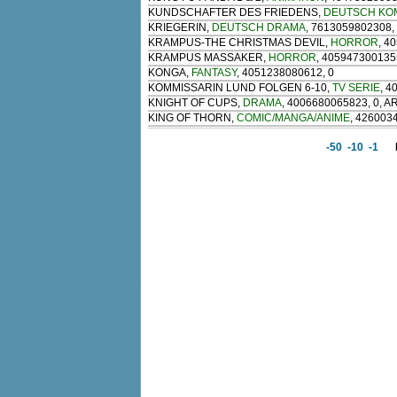
KUNDSCHAFTER DES FRIEDENS
,
DEUTSCH KO
KRIEGERIN
,
DEUTSCH DRAMA
, 7613059802308,
KRAMPUS-THE CHRISTMAS DEVIL
,
HORROR
, 4
KRAMPUS MASSAKER
,
HORROR
, 405947300135
KONGA
,
FANTASY
, 4051238080612, 0
KOMMISSARIN LUND FOLGEN 6-10
,
TV SERIE
, 4
KNIGHT OF CUPS
,
DRAMA
, 4006680065823, 0, 
KING OF THORN
,
COMIC/MANGA/ANIME
, 426003
-50
-10
-1